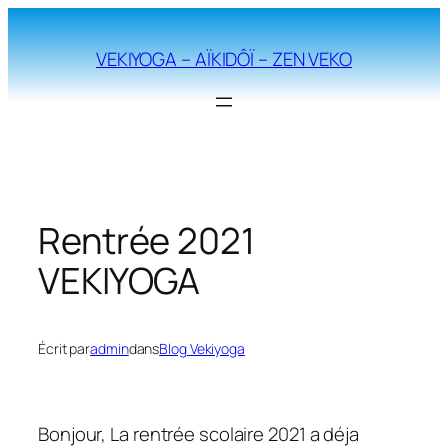
Aller
au
VEKIYOGA – AÏKIDÔÏ – ZEN VEKO
contenu
Rentrée 2021
VEKIYOGA
Écrit par
admin
dans
Blog Vekiyoga
Bonjour, La rentrée scolaire 2021 a déja